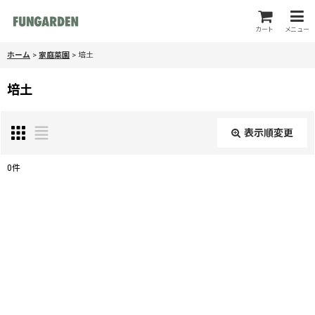
カート
メニュー
ホーム
>
家庭菜園
>
培土
培土
表示順変更
閉じる
0
件
表示数
:
並び順
:
絞り込む