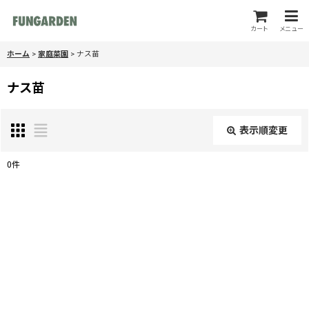
カート
メニュー
ホーム
>
家庭菜園
>
ナス苗
ナス苗
表示順変更
閉じる
0
件
表示数
:
並び順
:
絞り込む