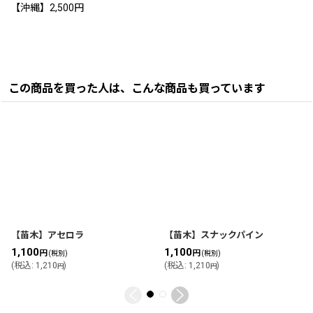
【沖縄】2,500円
この商品を買った人は、こんな商品も買っています
【苗木】アセロラ
【苗木】スナックパイン
1,100
1,100
円
円
(税別)
(税別)
(
税込
:
1,210
)
(
税込
:
1,210
)
円
円